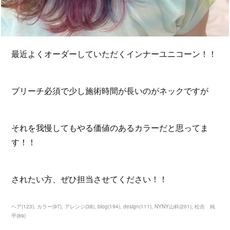
最近よくオーダーしていただくインナーユニコーン！！
ブリーチ必須で少し施術時間が長いのがネックですが
それを我慢してもやる価値のあるカラーだと思ってま
す！！
されたい方、ぜひ担当させてください！！
ヘア
(
123
)
カラー
(
97
)
アレンジ
(
38
)
blog
(
194
)
design
(
111
)
NYNY山科
(
201
)
松吉 純
平
(
89
)