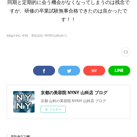
同期と定期的に会う機会がなくなってしまうのは残念で
すが、研修の卒業試験無事合格できたのは良かったで
す！！
blog
(
194
)
中田 早紀
(
29
)
NYNY山科
(
201
)
京都の美容院 NYNY 山科店 ブログ
京都 山科の美容院 NYNY 山科店 ブログ
フォロー