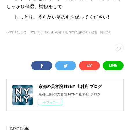
しっかり保湿、補修をして
しっとり、柔らかい髪の毛を保ってください❗️
ヘア
(
123
)
カラー
(
97
)
blog
(
194
)
design
(
111
)
NYNY山科
(
201
)
松吉 純平
(
89
)
京都の美容院 NYNY 山科店 ブログ
京都 山科の美容院 NYNY 山科店 ブログ
フォロー
関連記事