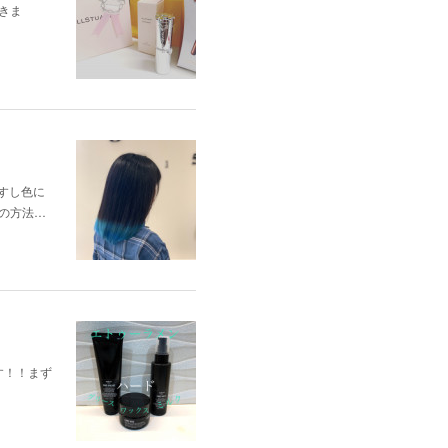
きま
すし色に
の方法…
す！！まず