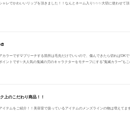
シャレでかわいいリップを頂きました！！なんとネーム入り✨✨✨大切に使わせて頂
🎨
アカラーです💡ブリーチする箇所は毛先だけでいいので、傷んできたら切ればOKで
ポイントです✨大人気の鬼滅の刃のキャラクターをモチーフにする"鬼滅カラー"もこ
ク上のこだわり商品！！
アイテムをご紹介！！美容室で扱っているアイテムのメンズラインの物は増えてま