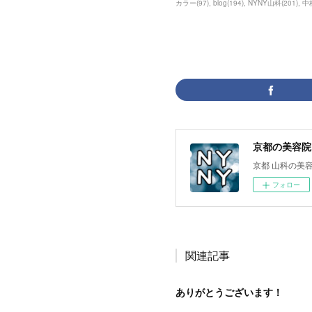
カラー
(
97
)
blog
(
194
)
NYNY山科
(
201
)
中
京都の美容院 
京都 山科の美容
フォロー
関連記事
ありがとうございます！