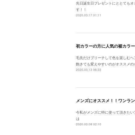
先日誕生日プレゼントにととてもオ
す！！
2020.03.17 01:11
初カラーの方に人気の裾カラー
毛先だけブリーチして色を楽しむヘ
飽きても変えやすいのがオススメの
2020.03.13 08:33
メンズにオススメ！！ワンラン
今私がメンズに特に使って頂きたい
は
2020.03.08 02:10