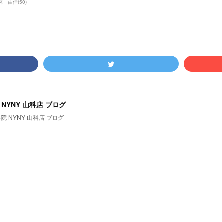
林 由佳
(
50
)
NYNY 山科店 ブログ
院 NYNY 山科店 ブログ