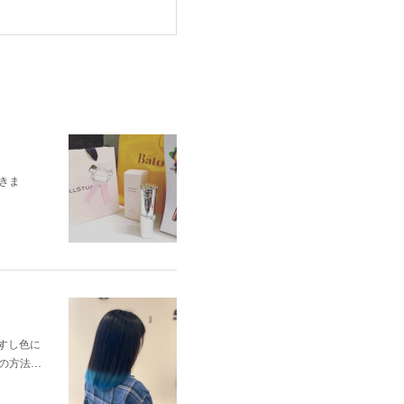
きま
すし色に
の方法…