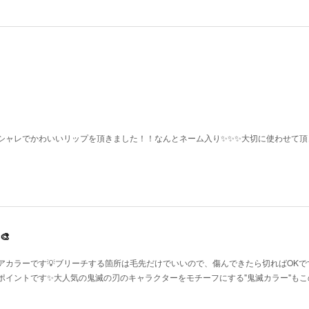
シャレでかわいいリップを頂きました！！なんとネーム入り✨✨✨大切に使わせて頂
🎨
アカラーです💡ブリーチする箇所は毛先だけでいいので、傷んできたら切ればOKで
ポイントです✨大人気の鬼滅の刃のキャラクターをモチーフにする"鬼滅カラー"もこ