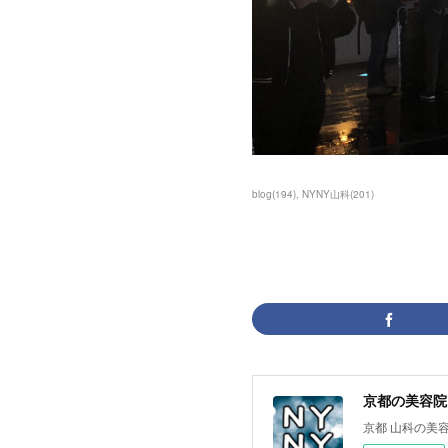
blog
(
194
)
NYNY山科
(
201
)
京都の美容院 
京都 山科の美容