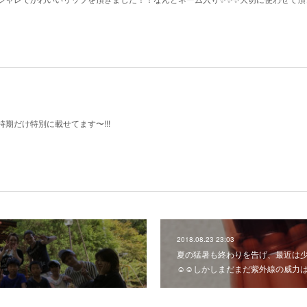
期だけ特別に載せてます〜!!!
2018.08.23 23:03
夏の猛暑も終わりを告げ、最近は
☺️☺️しかしまだまだ紫外線の威