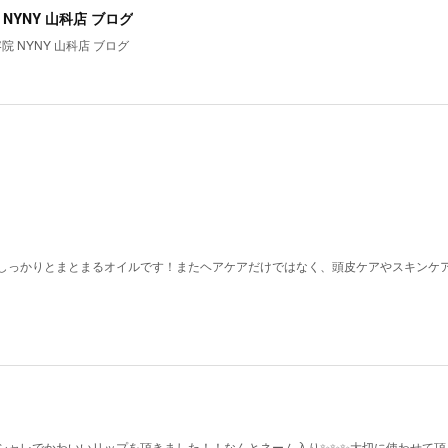
NYNY 山科店 ブログ
院 NYNY 山科店 ブログ
しっかりとまとまるオイルです！またヘアケアだけではなく、頭皮ケアやスキンケ
シャレでかわいいリップを頂きました！！なんとネーム入り✨✨✨大切に使わせて頂