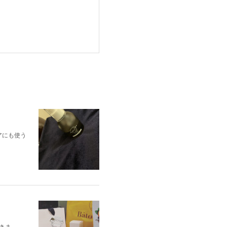
アにも使う
きま